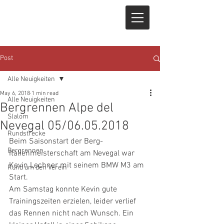
Post
Alle Neuigkeiten
May 6, 2018
1 min read
Alle Neuigkeiten
Bergrennen Alpe del
Slalom
Nevegal 05/06.05.2018
Rundstrecke
Beim Saisonstart der Berg-
Bergrennen
Italienmeisterschaft am Nevegal war 
Kevin Lechner mit seinem BMW M3 am 
Rund um den Verein
Start.
Am Samstag konnte Kevin gute 
Trainingszeiten erzielen, leider verlief 
das Rennen nicht nach Wunsch. Ein 