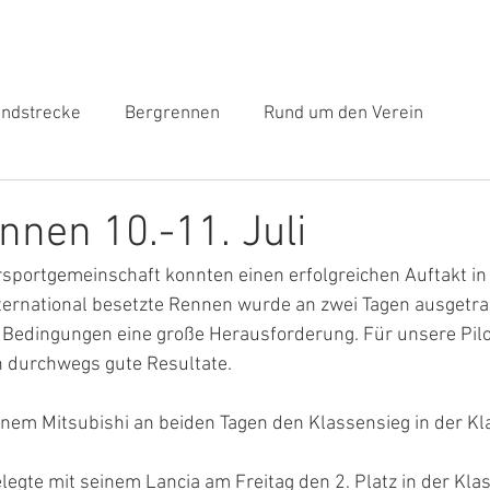
Medien
News
Kalender
ndstrecke
Bergrennen
Rund um den Verein
nnen 10.-11. Juli
rsportgemeinschaft konnten einen erfolgreichen Auftakt i
international besetzte Rennen wurde an zwei Tagen ausgetr
Bedingungen eine große Herausforderung. Für unsere Pilo
n durchwegs gute Resultate.
einem Mitsubishi an beiden Tagen den Klassensieg in der K
legte mit seinem Lancia am Freitag den 2. Platz in der Kl