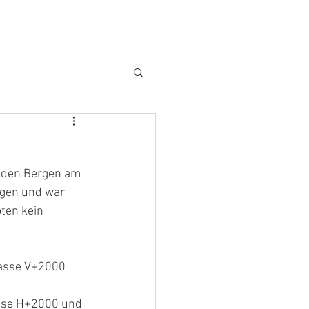
Kontakt
n den Bergen am 
agen und war 
ten kein 
lasse V+2000 
asse H+2000 und 