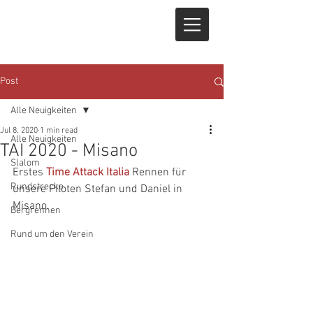
Post
Alle Neuigkeiten
Jul 8, 2020
1 min read
Alle Neuigkeiten
TAI 2020 - Misano
Slalom
Erstes 
Time Attack Italia
 Rennen für 
Rundstrecke
unsere Piloten Stefan und Daniel in 
Misano.
Bergrennen
Rund um den Verein