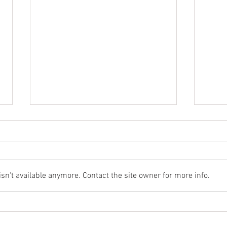
n't available anymore. Contact the site owner for more info.
Weichenstellung für die
🏎️ S
Zukunft: Der MSGV wählt
Jahr
neuen Vorstand