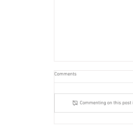
Comments
Commenting on this post is
„Einfach dankbar“ – Das war
die Auto Show Tarsch 2026