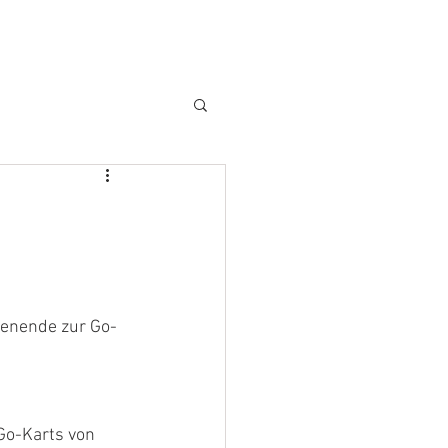
Kontakt
8
henende zur Go-
Go-Karts von 